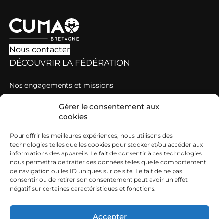
Nous contacter
DÉCOUVRIR LA FÉDÉRATION
Nos engagements et missions
Les chiffres clés des Cuma en Bretagne
Gérer le consentement aux
DÉCOUVRIR LES CUMA
cookies
Pour offrir les meilleures expériences, nous utilisons des
Comment rejoindre une Cuma ?
technologies telles que les cookies pour stocker et/ou accéder aux
informations des appareils. Le fait de consentir à ces technologies
Les règles de fonctionnement d’une Cuma
nous permettra de traiter des données telles que le comportement
CUMA ET EMPLOI
de navigation ou les ID uniques sur ce site. Le fait de ne pas
consentir ou de retirer son consentement peut avoir un effet
négatif sur certaines caractéristiques et fonctions.
Des emplois très diversifiés dans les Cuma
Les offres d’emploi
Accepter