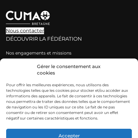
Nous contacter
DÉCOUVRIR LA FÉDÉRATION
Nos engagements et missions
Les chiffres clés des Cuma en Bretagne
Gérer le consentement aux
cookies
DÉCOUVRIR LES CUMA
Pour offrir les meilleures expériences, nous utilisons des
Comment rejoindre une Cuma ?
technologies telles que les cookies pour stocker et/ou accéder aux
informations des appareils. Le fait de consentir à ces technologies
Les règles de fonctionnement d’une Cuma
nous permettra de traiter des données telles que le comportement
CUMA ET EMPLOI
de navigation ou les ID uniques sur ce site. Le fait de ne pas
consentir ou de retirer son consentement peut avoir un effet
négatif sur certaines caractéristiques et fonctions.
Des emplois très diversifiés dans les Cuma
Les offres d’emploi
Accepter