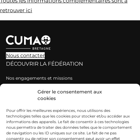
Toutes les informations complémentaires sont à
retrouver ici
Nous contacter
DÉCOUVRIR LA FÉDÉRATION
Nos engagements et missions
Les chiffres clés des Cuma en Bretagne
Gérer le consentement aux
DÉCOUVRIR LES CUMA
cookies
Pour offrir les meilleures expériences, nous utilisons des
Comment rejoindre une Cuma ?
technologies telles que les cookies pour stocker et/ou accéder aux
informations des appareils. Le fait de consentir à ces technologies
Les règles de fonctionnement d’une Cuma
nous permettra de traiter des données telles que le comportement
CUMA ET EMPLOI
de navigation ou les ID uniques sur ce site. Le fait de ne pas
consentir ou de retirer son consentement peut avoir un effet